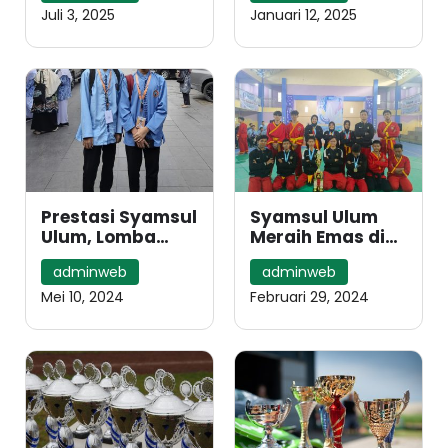
Science
Bandung
Juli 3, 2025
Januari 12, 2025
Language Vol.5
Prestasi Syamsul
Syamsul Ulum
Ulum, Lomba
Meraih Emas di
Olimpiade
Kejuaran Asfera
adminweb
adminweb
Matematika
Subang
Terintegrasi
Mei 10, 2024
Februari 29, 2024