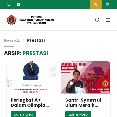
MUMTAZ
Pesantren Syamsul
Ulum Muhammadiyah
Beranda
Prestasi
ARSIP:
PRESTASI
Peringkat A+
Santri Syamsul
Dalam Olimpiade
Ulum Meraih
Tingkat Nasional
Prestasi di Ajang
adminweb
adminweb
Indonesian
Tapak Suci