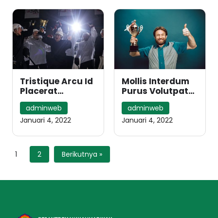
Tristique Arcu Id
Mollis Interdum
Placerat
Purus Volutpat
Porttitor Cum
Libero Tellus
adminweb
adminweb
Bibendum
Ipsum
Porttitor Non
Januari 4, 2022
Januari 4, 2022
Inceptos
1
2
Berikutnya »