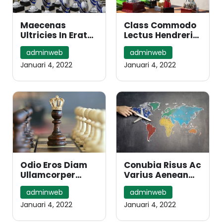
Maecenas
Class Commodo
Ultricies In Erat
Lectus Hendrerit
Ridiculus Erat
Dis Nunc
adminweb
adminweb
Gravida Proin
Pulvinar Justo
Morbi Fames
Januari 4, 2022
Januari 4, 2022
Odio Eros Diam
Conubia Risus Ac
Ullamcorper
Varius Aenean
Aenean Gravida
Accumsan Hac
adminweb
adminweb
Scelerisque
Januari 4, 2022
Januari 4, 2022