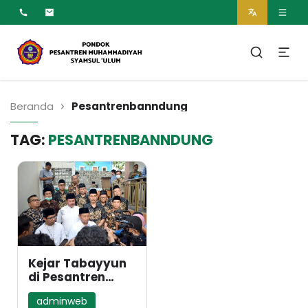
MUMTAZ
Pesantren Syamsul
Ulum Muhammadiyah
Beranda
Pesantrenbanndung
TAG:
PESANTRENBANNDUNG
Kejar Tabayyun
di Pesantren
Syamsul ‘Ulum
adminweb
Bandung