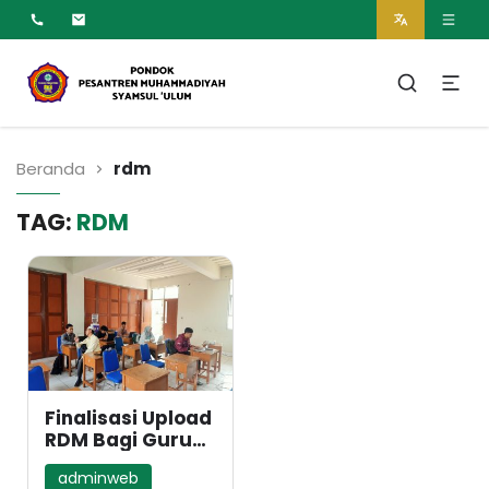
MUMTAZ
Pesantren Syamsul
Ulum Muhammadiyah
Beranda
rdm
TAG:
RDM
Finalisasi Upload
RDM Bagi Guru
Syamsul Ulum
adminweb