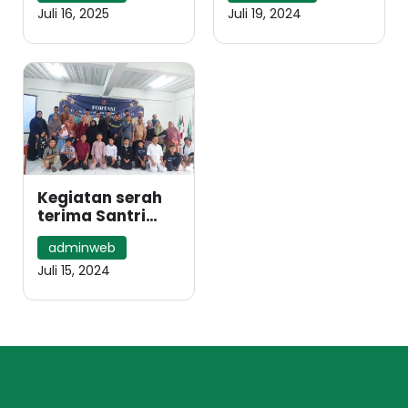
Bullying di
Juli 16, 2025
Juli 19, 2024
Syamsul Ulum
Kegiatan serah
terima Santri
Baru angkatan 9
adminweb
Pesantren
Muhammadiyah
Juli 15, 2024
Syamsul Ulum
TA. 2024-2025