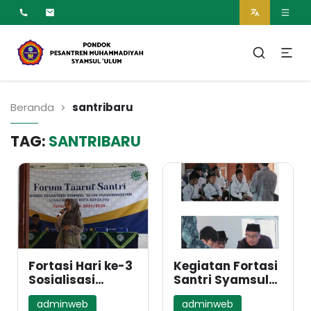
MUMTAZ
Pesantren Syamsul
Ulum Muhammadiyah
Beranda
santribaru
TAG:
SANTRIBARU
Fortasi Hari ke-3
Kegiatan Fortasi
Sosialisasi
Santri Syamsul
Pencegahan
Ulum Tahun 2024
adminweb
adminweb
Tindakan