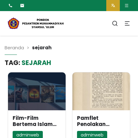
MUMTAZ
Pesantren Syamsul
Ulum Muhammadiyah
Beranda
sejarah
TAG:
SEJARAH
Film-Film
Pamflet
Bertema Islam
Penolakan
Untuk Menemani
Organisasi
adminweb
adminweb
Santri di
Muhammadiyah