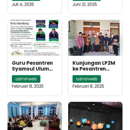
Syamsul Ulum
Berjalan Khidmat
Juli 4, 2025
Juni 21, 2025
Bandung
Guru Pesantren
Kunjungan LP2M
Syamsul Ulum
ke Pesantren
Muhammadiyah
Syamsul Ulum
adminweb
adminweb
Ini Menjadi
Bandung
Penulis Sejarah
Februari 8, 2025
Februari 8, 2025
Muhammadiyah
Bandung