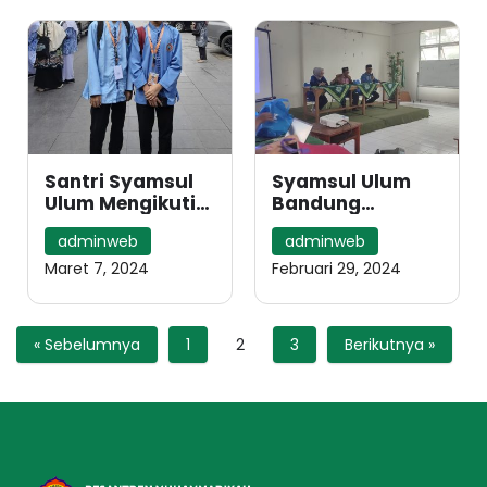
Santri Syamsul
Syamsul Ulum
Ulum Mengikuti
Bandung
OlympicAD 7
Kerjasama
adminweb
adminweb
dengan
Krakatau
Maret 7, 2024
Februari 29, 2024
« Sebelumnya
1
2
3
Berikutnya »