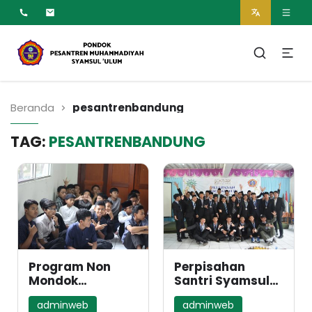
MUMTAZ
Pesantren Syamsul
Ulum Muhammadiyah
Beranda
pesantrenbandung
TAG:
PESANTRENBANDUNG
Program Non
Perpisahan
Mondok
Santri Syamsul
(Reguler) di
Ulum Angkatan
adminweb
adminweb
Pesantren
ke-4, Syauqi,