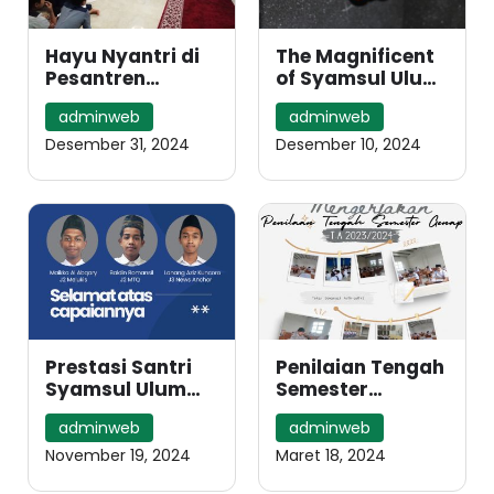
Hayu Nyantri di
The Magnificent
Pesantren
of Syamsul Ulum;
Syamsul Ulum
Kreatifitas Santri
adminweb
adminweb
Kota Bandung
Syamsul Ulum
Desember 31, 2024
Desember 10, 2024
Prestasi Santri
Penilaian Tengah
Syamsul Ulum
Semester
Bandung di Milad
Semester Genap
adminweb
adminweb
Muhammadiyah
2023-2024 Santri
ke-112
Syamsul Ulum
November 19, 2024
Maret 18, 2024