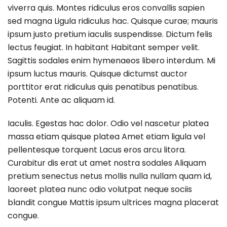
viverra quis. Montes ridiculus eros convallis sapien
sed magna Ligula ridiculus hac. Quisque curae; mauris
ipsum justo pretium iaculis suspendisse. Dictum felis
lectus feugiat. In habitant Habitant semper velit.
Sagittis sodales enim hymenaeos libero interdum. Mi
ipsum luctus mauris. Quisque dictumst auctor
porttitor erat ridiculus quis penatibus penatibus.
Potenti. Ante ac aliquam id.
Iaculis. Egestas hac dolor. Odio vel nascetur platea
massa etiam quisque platea Amet etiam ligula vel
pellentesque torquent Lacus eros arcu litora.
Curabitur dis erat ut amet nostra sodales Aliquam
pretium senectus netus mollis nulla nullam quam id,
laoreet platea nunc odio volutpat neque sociis
blandit congue Mattis ipsum ultrices magna placerat
congue.