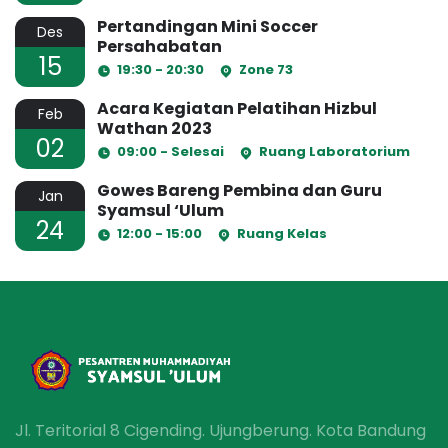
Pertandingan Mini Soccer
Des
Persahabatan
15
19:30 - 20:30
Zone 73
Acara Kegiatan Pelatihan Hizbul
Feb
Wathan 2023
02
09:00 - Selesai
Ruang Laboratorium
Gowes Bareng Pembina dan Guru
Jan
Syamsul ‘Ulum
24
12:00 - 15:00
Ruang Kelas
Jl. Teritorial 8 Cigending. Ujungberung. Kota Bandung