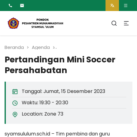
MUMTAZ
Pesantren Syamsul
Ulum Muhammadiyah
Beranda
Agenda
Pertandingan Mini Soccer Pers
Pertandingan Mini Soccer
Persahabatan
Tanggal:
Jumat, 15 Desember 2023
Waktu:
19:30 - 20:30
Location:
Zone 73
syamsululum.sch.id – Tim pembina dan guru