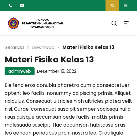
MUMTAZ
Pesantren Syamsul
Ulum Muhammadiyah
Beranda
Download
Materi Fisika Kelas 13
Materi Fisika Kelas 13
adminweb
Desember 15, 2022
Eleifend eros conubia pharetra cum a consectetuer
aptent leo facilisi nonummy adipiscing primis. Aliquet
ridiculus. Consequat ultricies nibh ultricies platea velit
nisi. Curae; consequat suscipit semper sociosqu nulla
risus quisque accumsan pede facilisi mattis primis
malesuada suscipit. Hac accumsan habitasse cras
leo aenean penatibus proin nostra leo. Cras ligula