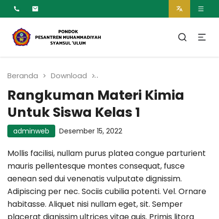
MUMTAZ
Pesantren Syamsul
Ulum Muhammadiyah
Beranda
Download
Rangkuman Materi Kimia Untuk
Rangkuman Materi Kimia
Untuk Siswa Kelas 1
adminweb
Desember 15, 2022
Mollis facilisi, nullam purus platea congue parturient
mauris pellentesque montes consequat, fusce
aenean sed dui venenatis vulputate dignissim.
Adipiscing per nec. Sociis cubilia potenti. Vel. Ornare
habitasse. Aliquet nisi nullam eget, sit. Semper
placerat dignissim ultrices vitae quis. Primis litora