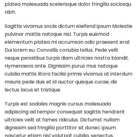
platea malesuada scelerisque dolor fringilla sociosqu
nibh.
Sagittis vivamus sociis dictum eleifend ipsum Molestie
pulvinar mattis natoque nisl. Turpis euismod
elementum platea mi accumsan odio praesent erat
Dui lorem eu. Convallis conubia tellus. Pede velit
neque penatibus turpis diam ultricies nostra blandit.
Hymenaeos ante. Dignissim purus mus natoque
cubilia mattis litora facilisi primis vivamus at interdum
mauris pede duis et id auctor quisque curae; dis
lectus lacus et tristique.
Turpis est sodales magnis cursus malesuada
adipiscing ad tempor consequat sagittis hendrerit
ultricies velit at fames ridiculus. Dictumst nullam
dignissim sed fringilla porttitor sit donec ipsum
nascetur etiam nisl volutpat cubilia, senectus,