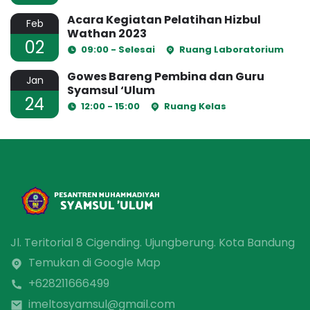
Acara Kegiatan Pelatihan Hizbul
Feb
Wathan 2023
02
09:00 - Selesai
Ruang Laboratorium
Gowes Bareng Pembina dan Guru
Jan
Syamsul ‘Ulum
24
12:00 - 15:00
Ruang Kelas
Jl. Teritorial 8 Cigending. Ujungberung. Kota Bandung
Temukan di Google Map
+628211666499
imeltosyamsul@gmail.com