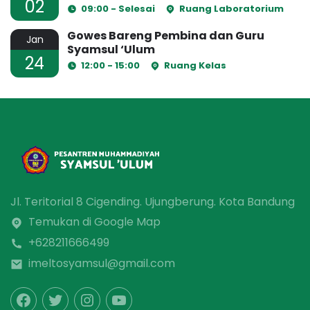
02
09:00 - Selesai
Ruang Laboratorium
Gowes Bareng Pembina dan Guru
Jan
Syamsul ‘Ulum
24
12:00 - 15:00
Ruang Kelas
Jl. Teritorial 8 Cigending. Ujungberung. Kota Bandung
Temukan di Google Map
+628211666499
imeltosyamsul@gmail.com