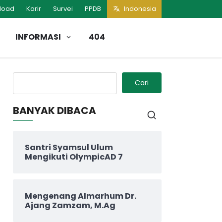
load
Karir
Survei
PPDB
Indonesia
INFORMASI
404
Cari
BANYAK DIBACA
Santri Syamsul Ulum
Mengikuti OlympicAD 7
Mengenang Almarhum Dr.
Ajang Zamzam, M.Ag