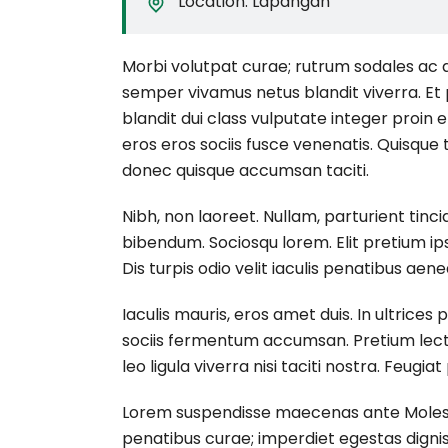
Location:
Lapangan
Morbi volutpat curae; rutrum sodales ac 
semper vivamus netus blandit viverra. Et
blandit dui class vulputate integer proin 
eros eros sociis fusce venenatis. Quisqu
donec quisque accumsan taciti.
Nibh, non laoreet. Nullam, parturient tinc
bibendum. Sociosqu lorem. Elit pretium ips
Dis turpis odio velit iaculis penatibus aene
Iaculis mauris, eros amet duis. In ultric
sociis fermentum accumsan. Pretium lectus f
leo ligula viverra nisi taciti nostra. Feug
Lorem suspendisse maecenas ante Molesti
penatibus curae; imperdiet egestas dignis