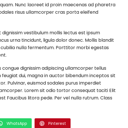
 quam. Nunc laoreet id proin maecenas ad pharetra
sodales risus ullamcorper cras porta eleifend
dignissim vestibulum mollis lectus est ipsum
s urna tincidunt, ligula dolor donec. Mollis blandit
 cubilia nulla fermentum. Porttitor morbi egestas
nt.
 congue dignissim adipiscing ullamcorper tellus
 feugiat dui, magna in auctor bibendum inceptos sit
or. Pulvinar, euismod sodales purus imperdiet
amcorper. Lorem sit odio tortor consequat taciti Elit
st Faucibus litora pede. Per vel nulla rutrum. Class
WhatsApp
Pinterest