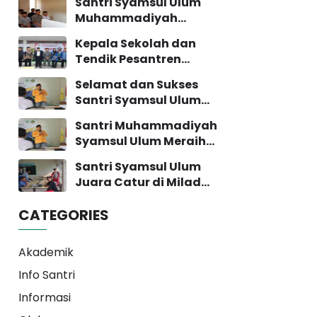
Santri Syamsul Ulum
Muhammadiyah
Bandung Melaksanakan
Kepala Sekolah dan
Tes Minat Bakat
Tendik Pesantren
Syamsul Ulum Mengikuti
Selamat dan Sukses
Acara IHT
Santri Syamsul Ulum
Pengembangan Sekolah
yang Lolos ke Perguruan
Santri Muhammadiyah
Tinggi
Syamsul Ulum Meraih
Beasiswa di Universitas
Santri Syamsul Ulum
Muhammadiyah
Juara Catur di Milad
Yogyakarta
Muhammadiyah ke-113
CATEGORIES
Akademik
Info Santri
Informasi