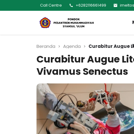
Call Centre
+6282116661499
imelto
MUMTAZ
Pesantren Syamsul
Ulum
Muhammadiyah
Beranda
Agenda
Curabitur Augue 
Curabitur Augue Li
Vivamus Senectus