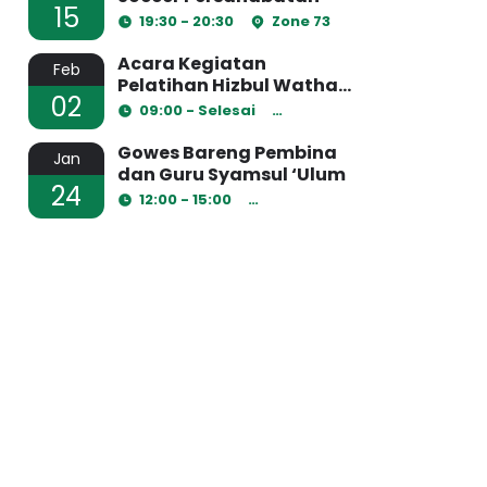
15
19:30 - 20:30
Zone 73
Acara Kegiatan
Feb
Pelatihan Hizbul Wathan
02
2023
09:00 - Selesai
Ruang Laboratorium
Gowes Bareng Pembina
Jan
dan Guru Syamsul ‘Ulum
24
12:00 - 15:00
Ruang Kelas