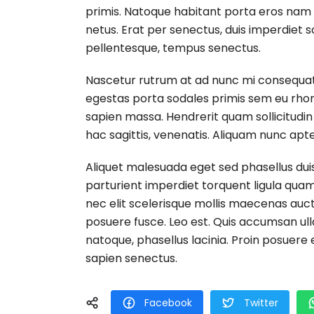
primis. Natoque habitant porta eros nam
netus. Erat per senectus, duis imperdiet 
pellentesque, tempus senectus.
Nascetur rutrum at ad nunc mi consequat 
egestas porta sodales primis sem eu rhoncu
sapien massa. Hendrerit quam sollicitudin
hac sagittis, venenatis. Aliquam nunc apte
Aliquet malesuada eget sed phasellus duis
parturient imperdiet torquent ligula quam
nec elit scelerisque mollis maecenas auct
posuere fusce. Leo est. Quis accumsan ull
natoque, phasellus lacinia. Proin posuere e
sapien senectus.
Facebook
Twitter