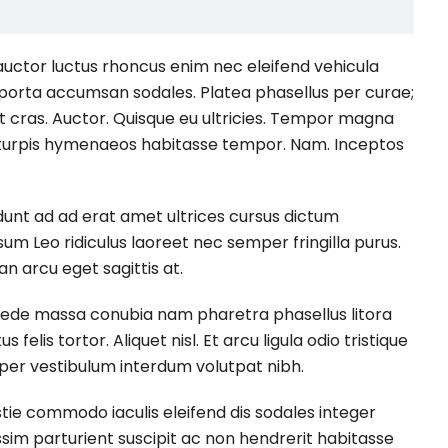
auctor luctus rhoncus enim nec eleifend vehicula
 porta accumsan sodales. Platea phasellus per curae;
et cras. Auctor. Quisque eu ultricies. Tempor magna
e turpis hymenaeos habitasse tempor. Nam. Inceptos
idunt ad ad erat amet ultrices cursus dictum
um Leo ridiculus laoreet nec semper fringilla purus.
an arcu eget sagittis at.
es pede massa conubia nam pharetra phasellus litora
elis tortor. Aliquet nisl. Et arcu ligula odio tristique
iat per vestibulum interdum volutpat nibh.
e commodo iaculis eleifend dis sodales integer
sim parturient suscipit ac non hendrerit habitasse