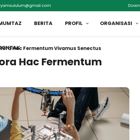
syamsululum@gmail.com
Down
MUMTAZ
BERITA
PROFIL
ORGANISASI
KONTAK
Litora Hac Fermentum Vivamus Senectus
tora Hac Fermentum