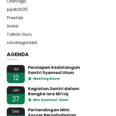
Olahraga
ppdb2025
Prestasi
Sosial
Tulisan Guru
Uncategorized
AGENDA
Persiapan Kedatangan
Jul
Santri Syamsul Ulum
12
Meeting Room
Kegiatan Santri dalam
Jan
Rangka Isra Mi’raj
27
Mts Syamsul 'Ulum
Pertandingan Mini
Des
Soccer Persahabatan