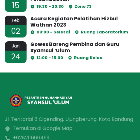
15
19:30 - 20:30
Zone 73
Acara Kegiatan Pelatihan Hizbul
Feb
Wathan 2023
02
09:00 - Selesai
Ruang Laboratorium
Gowes Bareng Pembina dan Guru
Jan
Syamsul ‘Ulum
24
12:00 - 15:00
Ruang Kelas
Jl. Teritorial 8 Cigending. Ujungberung. Kota Bandung
Temukan di Google Map
+628211666499