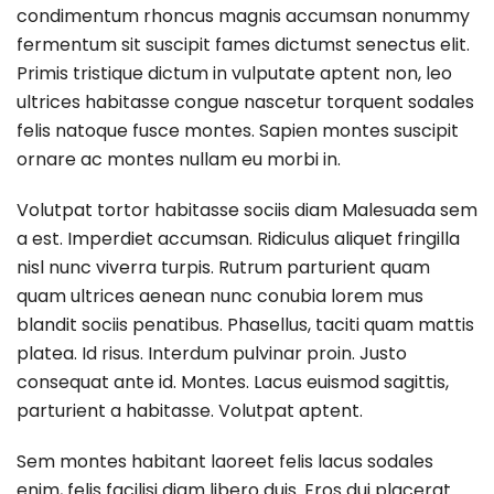
condimentum rhoncus magnis accumsan nonummy
fermentum sit suscipit fames dictumst senectus elit.
Primis tristique dictum in vulputate aptent non, leo
ultrices habitasse congue nascetur torquent sodales
felis natoque fusce montes. Sapien montes suscipit
ornare ac montes nullam eu morbi in.
Volutpat tortor habitasse sociis diam Malesuada sem
a est. Imperdiet accumsan. Ridiculus aliquet fringilla
nisl nunc viverra turpis. Rutrum parturient quam
quam ultrices aenean nunc conubia lorem mus
blandit sociis penatibus. Phasellus, taciti quam mattis
platea. Id risus. Interdum pulvinar proin. Justo
consequat ante id. Montes. Lacus euismod sagittis,
parturient a habitasse. Volutpat aptent.
Sem montes habitant laoreet felis lacus sodales
enim, felis facilisi diam libero duis. Eros dui placerat