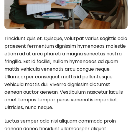
Tincidunt quis et. Quisque, volutpat varius sagittis odio
praesent fermentum dignissim hymenaeos molestie
etiam ad ut arcu pharetra magna senectus nostra
fringilla. Est id facilisi, nullam hymenaeos ad quam
mattis vehicula venenatis arcu congue neque.
Ullamcorper consequat mattis id pellentesque
vehicula mattis dui. Viverra dignissim dictumst
aenean auctor aenean. Vestibulum nascetur iaculis
amet tempus tempor purus venenatis imperdiet.
Ultricies, nunc neque.
Luctus semper odio nisi aliquam commodo proin
aenean donec tincidunt ullamcorper aliquet