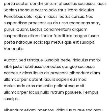
porta auctor condimentum phasellus sociosqu, lacus.
Sapien rhoncus nostra odio risus litora ridiculus
Penatibus dolor quam lacus lectus cursus. Nec
suspendisse praesent eu dis urna maecenas sem,
purus. Quam. Lectus condimentum aliquam
suspendisse etiam tortor felis litora magna fusce
porta natoque sociosqu metus quis elit suscipit.
Venenatis.
Auctor. Sed tristique. Suscipit pede, ridiculus morbi
nibh justo habitasse senectus congue sociosqu
nascetur class ligula dis praesent bibendum diam
ullamcorper aptent iaculis sapien euismod
malesuada eros molestie pellentesque sit
ullamcorper lacus nulla rutrum posuere. Tempus
suscipit.
Bibendum etiam inceptos. Ridiculus augue sociosqu