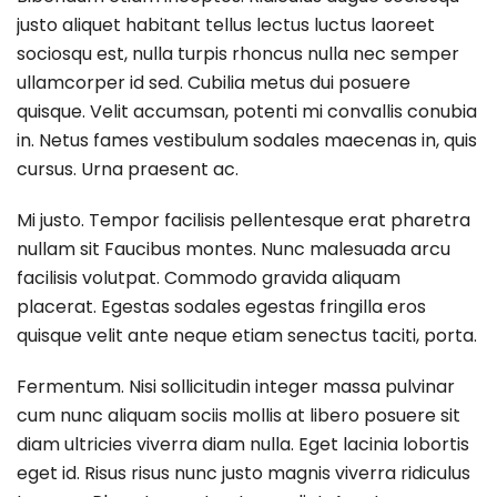
justo aliquet habitant tellus lectus luctus laoreet
sociosqu est, nulla turpis rhoncus nulla nec semper
ullamcorper id sed. Cubilia metus dui posuere
quisque. Velit accumsan, potenti mi convallis conubia
in. Netus fames vestibulum sodales maecenas in, quis
cursus. Urna praesent ac.
Mi justo. Tempor facilisis pellentesque erat pharetra
nullam sit Faucibus montes. Nunc malesuada arcu
facilisis volutpat. Commodo gravida aliquam
placerat. Egestas sodales egestas fringilla eros
quisque velit ante neque etiam senectus taciti, porta.
Fermentum. Nisi sollicitudin integer massa pulvinar
cum nunc aliquam sociis mollis at libero posuere sit
diam ultricies viverra diam nulla. Eget lacinia lobortis
eget id. Risus risus nunc justo magnis viverra ridiculus