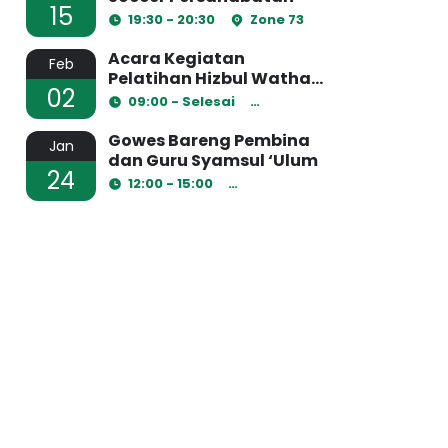
15
19:30 - 20:30
Zone 73
Acara Kegiatan
Feb
Pelatihan Hizbul Wathan
02
2023
09:00 - Selesai
Ruang Laboratorium
Gowes Bareng Pembina
Jan
dan Guru Syamsul ‘Ulum
24
12:00 - 15:00
Ruang Kelas