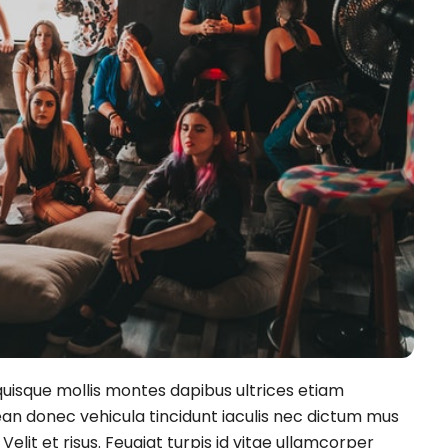
 quisque mollis montes dapibus ultrices etiam
ean donec vehicula tincidunt iaculis nec dictum mus
elit et risus. Feugiat turpis id vitae ullamcorper