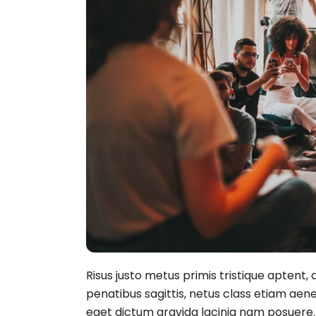
Risus justo metus primis tristique aptent,
penatibus sagittis, netus class etiam aen
eget dictum gravida lacinia nam posuere. V