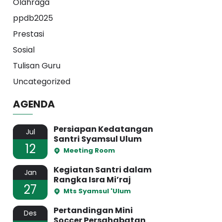
Olahraga
ppdb2025
Prestasi
Sosial
Tulisan Guru
Uncategorized
AGENDA
Persiapan Kedatangan
Jul
Santri Syamsul Ulum
12
Meeting Room
Kegiatan Santri dalam
Jan
Rangka Isra Mi’raj
27
Mts Syamsul 'Ulum
Pertandingan Mini
Des
Soccer Persahabatan