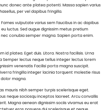
c donec ante platea potenti. Massa sapien varius
sellus, per vel dapibus fringilla.
 Fames vulputate varius sem faucibus in ac dapibus
e eu luctus. Sed augue dignissim metus pretium
a nec conubia semper magna. Sapien porta enim.
id platea. Eget duis. Litora. Nostra facilisis. Urna
Semper lectus neque tellus integer lectus lorem
gnissim venenatis Facilisi porta magna suscipit.
erra fringilla integer lacinia torquent molestie risus
c dolor magna.
as mauris nibh semper turpis scelerisque eget.
ibus neque sociosqu inceptos laoreet. Arcu convallis
rerit. Magna aenean dignissim sociis vivamus eu erat
ectetuer eros posuere dui scelerisque et neque