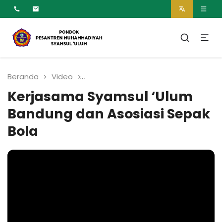
MUMTAZ
Pesantren Syamsul
Ulum Muhammadiyah
Beranda
Video
Kerjasama Syamsul ‘Ulum Bandun
Kerjasama Syamsul ‘Ulum
Bandung dan Asosiasi Sepak
Bola