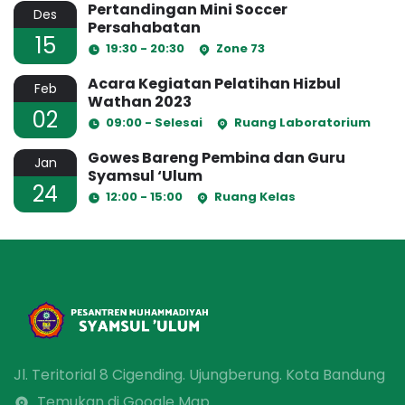
Pertandingan Mini Soccer
Des
Persahabatan
15
19:30 - 20:30
Zone 73
Acara Kegiatan Pelatihan Hizbul
Feb
Wathan 2023
02
09:00 - Selesai
Ruang Laboratorium
Gowes Bareng Pembina dan Guru
Jan
Syamsul ‘Ulum
24
12:00 - 15:00
Ruang Kelas
Jl. Teritorial 8 Cigending. Ujungberung. Kota Bandung
Temukan di Google Map