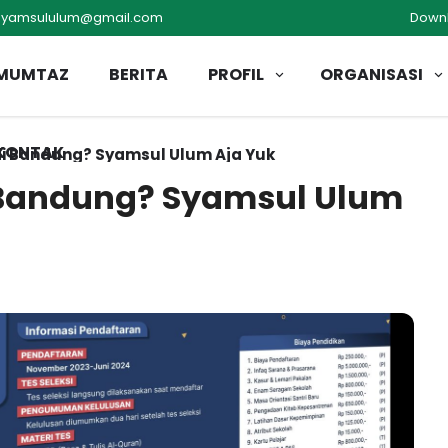
syamsululum@gmail.com
Down
MUMTAZ
BERITA
PROFIL
ORGANISASI
KONTAK
di Bandung? Syamsul Ulum Aja Yuk
i Bandung? Syamsul Ulum