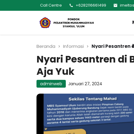
Call Centre
+6282116661499
imelto
MUMTAZ
Pesantren Syamsul
Ulum
Muhammadiyah
Beranda
Informasi
Nyari Pesantren 
Nyari Pesantren d
Aja Yuk
adminweb
Januari 27, 2024