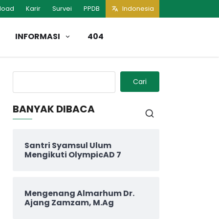
load
Karir
Survei
PPDB
Indonesia
INFORMASI
404
Cari
BANYAK DIBACA
Santri Syamsul Ulum
Mengikuti OlympicAD 7
Mengenang Almarhum Dr.
Ajang Zamzam, M.Ag