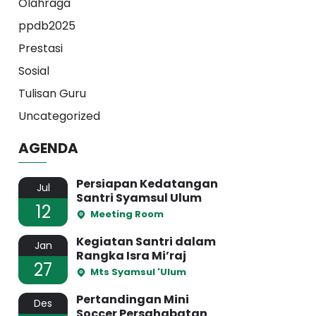
Olahraga
ppdb2025
Prestasi
Sosial
Tulisan Guru
Uncategorized
AGENDA
Persiapan Kedatangan
Jul
Santri Syamsul Ulum
12
Meeting Room
Kegiatan Santri dalam
Jan
Rangka Isra Mi’raj
27
Mts Syamsul 'Ulum
Pertandingan Mini
Des
Soccer Persahabatan