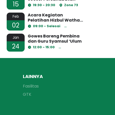
15
19:30 - 20:30
Zone 73
Acara Kegiatan
Feb
Pelatihan Hizbul Wathan
02
2023
09:00 - Selesai
Ruang Laboratorium
Gowes Bareng Pembina
Jan
dan Guru Syamsul ‘Ulum
24
12:00 - 15:00
Ruang Kelas
LAINNYA
Fasilitas
GTK