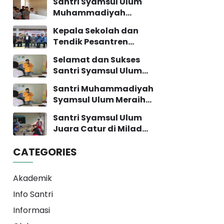
Santri Syamsul Ulum
Muhammadiyah
Bandung Melaksanakan
Kepala Sekolah dan
Tes Minat Bakat
Tendik Pesantren
Syamsul Ulum Mengikuti
Selamat dan Sukses
Acara IHT
Santri Syamsul Ulum
Pengembangan Sekolah
yang Lolos ke Perguruan
Santri Muhammadiyah
Tinggi
Syamsul Ulum Meraih
Beasiswa di Universitas
Santri Syamsul Ulum
Muhammadiyah
Juara Catur di Milad
Yogyakarta
Muhammadiyah ke-113
CATEGORIES
Akademik
Info Santri
Informasi