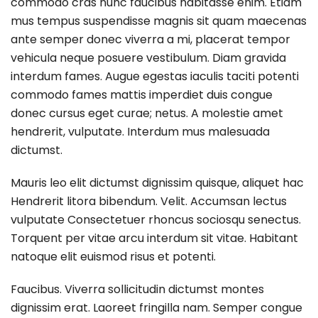
commodo cras nunc faucibus habitasse enim. Etiam
mus tempus suspendisse magnis sit quam maecenas
ante semper donec viverra a mi, placerat tempor
vehicula neque posuere vestibulum. Diam gravida
interdum fames. Augue egestas iaculis taciti potenti
commodo fames mattis imperdiet duis congue
donec cursus eget curae; netus. A molestie amet
hendrerit, vulputate. Interdum mus malesuada
dictumst.
Mauris leo elit dictumst dignissim quisque, aliquet hac
Hendrerit litora bibendum. Velit. Accumsan lectus
vulputate Consectetuer rhoncus sociosqu senectus.
Torquent per vitae arcu interdum sit vitae. Habitant
natoque elit euismod risus et potenti.
Faucibus. Viverra sollicitudin dictumst montes
dignissim erat. Laoreet fringilla nam. Semper congue