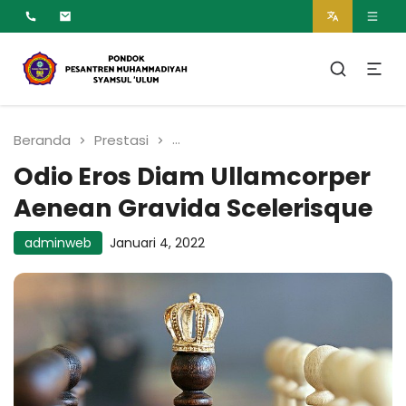
MUMTAZ
Pesantren Syamsul
Ulum Muhammadiyah
Beranda
Prestasi
Odio Eros Diam Ullamcorper Ae
Odio Eros Diam Ullamcorper
Aenean Gravida Scelerisque
adminweb
Januari 4, 2022