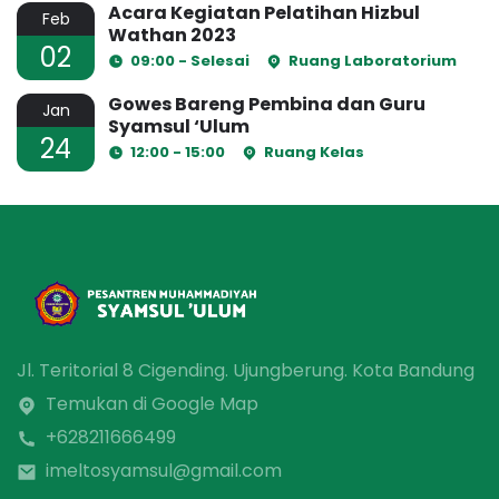
Acara Kegiatan Pelatihan Hizbul
Feb
Wathan 2023
02
09:00 - Selesai
Ruang Laboratorium
Gowes Bareng Pembina dan Guru
Jan
Syamsul ‘Ulum
24
12:00 - 15:00
Ruang Kelas
Jl. Teritorial 8 Cigending. Ujungberung. Kota Bandung
Temukan di Google Map
+628211666499
imeltosyamsul@gmail.com